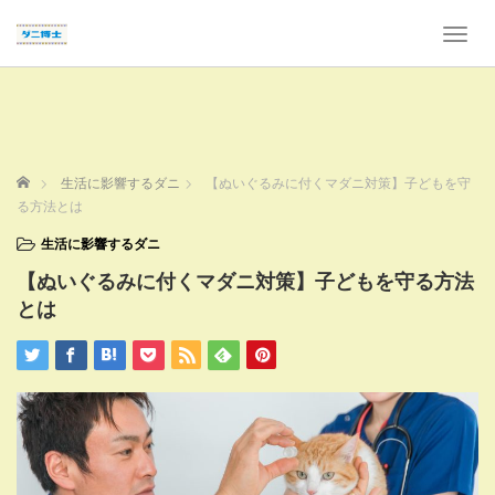
T
o
g
g
l
e
n
ホーム
生活に影響するダニ
【ぬいぐるみに付くマダニ対策】子どもを守
a
る方法とは
v
i
生活に影響するダニ
g
【ぬいぐるみに付くマダニ対策】子どもを守る方法
a
t
とは
i
o
n