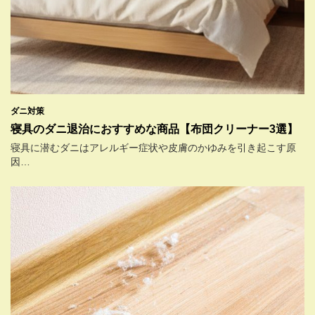
ダニ対策
寝具のダニ退治におすすめな商品【布団クリーナー3選】
寝具に潜むダニはアレルギー症状や皮膚のかゆみを引き起こす原
因…