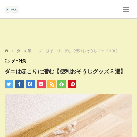
T
o
g
g
l
e
n
ホーム
ダニ対策
ダニはほこりに潜む【便利おそうじグッズ３選】
a
v
ダニ対策
i
ダニはほこりに潜む【便利おそうじグッズ３選】
g
a
t
i
o
n