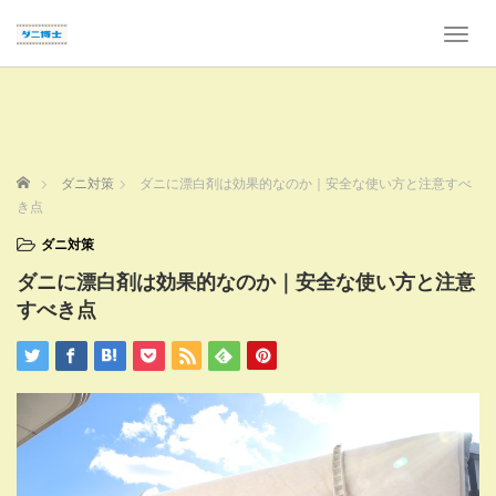
T
o
g
g
l
e
n
ホーム
ダニ対策
ダニに漂白剤は効果的なのか｜安全な使い方と注意すべ
a
き点
v
i
ダニ対策
g
ダニに漂白剤は効果的なのか｜安全な使い方と注意
a
t
すべき点
i
o
n