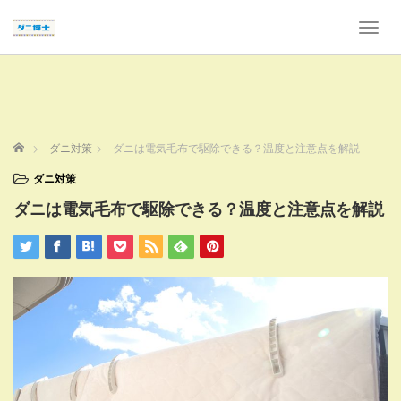
T
o
g
g
l
e
n
ホーム
ダニ対策
ダニは電気毛布で駆除できる？温度と注意点を解説
a
v
ダニ対策
i
ダニは電気毛布で駆除できる？温度と注意点を解説
g
a
t
i
o
n