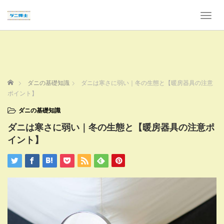
T
o
g
g
l
e
n
ホーム
ダニの基礎知識
ダニは寒さに弱い｜冬の生態と【暖房器具の注意
a
ポイント】
v
i
ダニの基礎知識
g
ダニは寒さに弱い｜冬の生態と【暖房器具の注意ポ
a
t
イント】
i
o
n