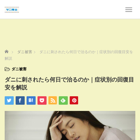
T
o
g
g
l
e
n
ホーム
ダニ被害
ダニに刺されたら何日で治るのか｜症状別の回復目安を
a
解説
v
i
ダニ被害
g
ダニに刺されたら何日で治るのか｜症状別の回復目
a
t
安を解説
i
o
n